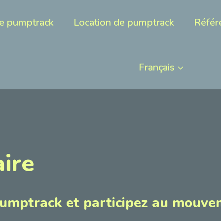
e pumptrack
Location de pumptrack
Référ
Français
ire
pumptrack et participez au mouv