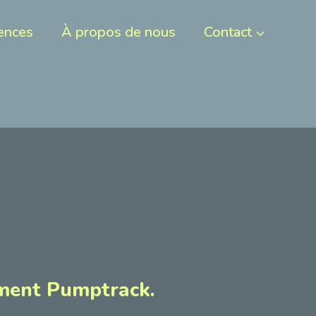
ences
À propos de nous
Contact
ement Pumptrack.