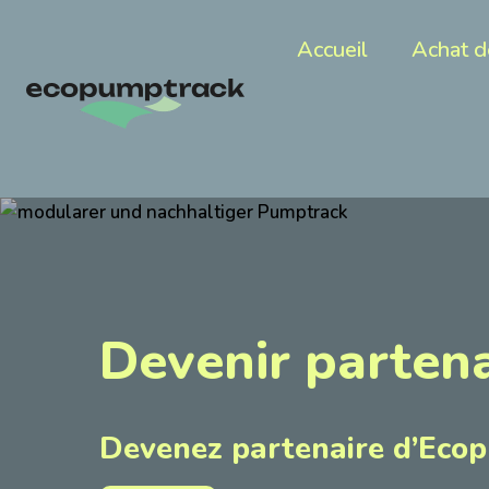
Aller
au
Accueil
Achat d
contenu
Devenir partena
Devenez partenaire d’Eco