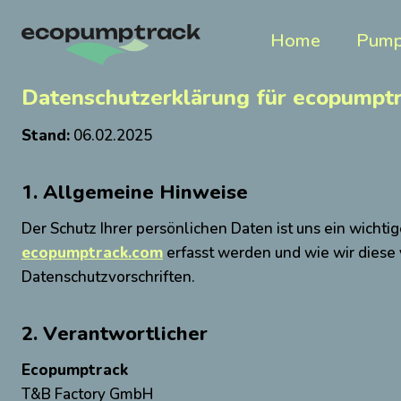
Zum
Inhalt
Home
Pump
springen
Datenschutzerklärung für
ecopumptr
Stand:
06.02.2025
1. Allgemeine Hinweise
Der Schutz Ihrer persönlichen Daten ist uns ein wicht
ecopumptrack.com
erfasst werden und wie wir dies
Datenschutzvorschriften.
2. Verantwortlicher
Ecopumptrack
T&B Factory GmbH