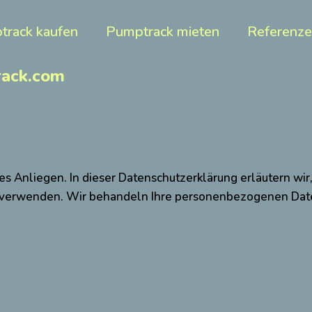
track kaufen
Pumptrack mieten
Referenz
ack.com
iges Anliegen. In dieser Datenschutzerklärung erläutern w
e verwenden. Wir behandeln Ihre personenbezogenen Date