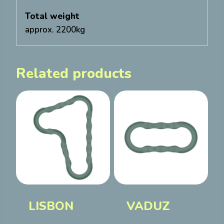
Total weight
approx. 2200kg
Related products
LISBON
VADUZ