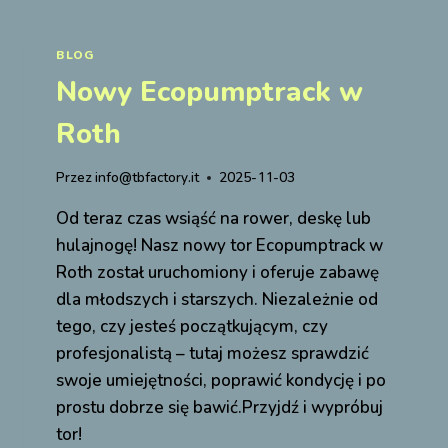
BLOG
Nowy Ecopumptrack w
Roth
Przez
info@tbfactory.it
2025-11-03
Od teraz czas wsiąść na rower, deskę lub
hulajnogę! Nasz nowy tor Ecopumptrack w
Roth został uruchomiony i oferuje zabawę
dla młodszych i starszych. Niezależnie od
tego, czy jesteś początkującym, czy
profesjonalistą – tutaj możesz sprawdzić
swoje umiejętności, poprawić kondycję i po
prostu dobrze się bawić.Przyjdź i wypróbuj
tor!