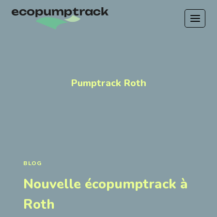
Aller
au
contenu
Pumptrack Roth
BLOG
Nouvelle écopumptrack à
Roth