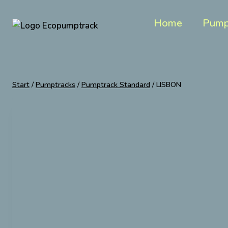
Zum
Inhalt
Home
Pump
springen
Start
/
Pumptracks
/
Pumptrack Standard
/
LISBON