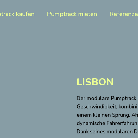
track kaufen
Pumptrack mieten
Referenz
LISBON
Der modulare Pumptrack 
Geschwindigkeit, kombin
einem kleinen Sprung. Ähn
dynamische Fahrerfahrung 
Dank seines modularen De